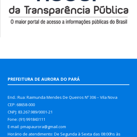
PREFEITURA DE AURORA DO PARÁ
End.: Rua: Raimunda Mendes De Queiros Nº 306 – Vila Nova
CEP: 68658-000
CNPJ: 83.267.989/0001-21
Fone: (91) 991843111
E-mail: pmapaurora@gmail.com
Horário de atendimento: De Segunda à Sexta das 08:00hs às