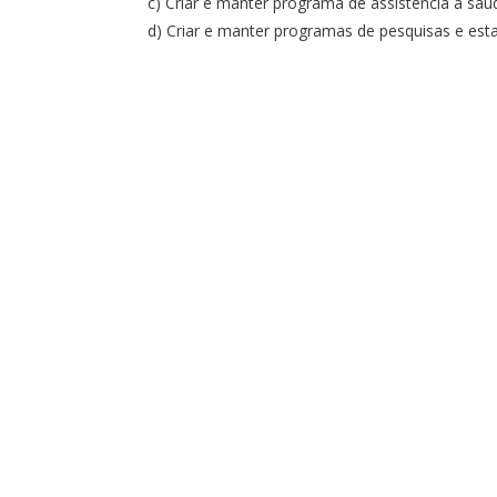
c) Criar e manter programa de assistência à saú
d) Criar e manter programas de pesquisas e esta