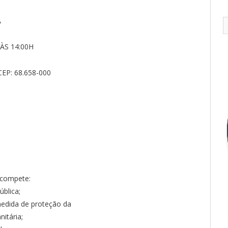
A
 ÀS 14:00H
EP: 68.658-000
 compete:
ública;
edida de proteção da
itária;