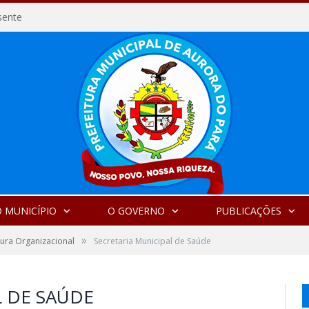
sente
 MUNICÍPIO
O GOVERNO
PUBLICAÇÕES
»
tura Organizacional
Secretaria Municipal de Saúde
L DE SAÚDE