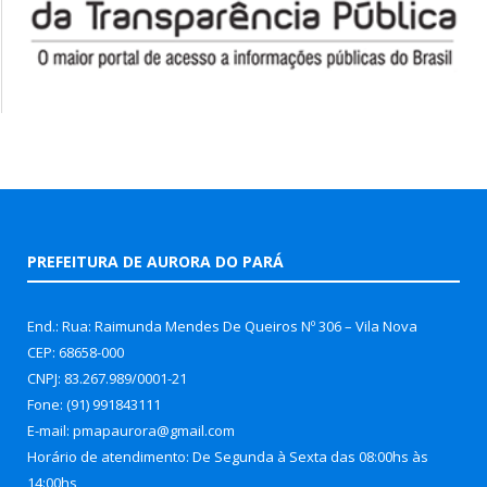
PREFEITURA DE AURORA DO PARÁ
End.: Rua: Raimunda Mendes De Queiros Nº 306 – Vila Nova
CEP: 68658-000
CNPJ: 83.267.989/0001-21
Fone: (91) 991843111
E-mail: pmapaurora@gmail.com
Horário de atendimento: De Segunda à Sexta das 08:00hs às
14:00hs