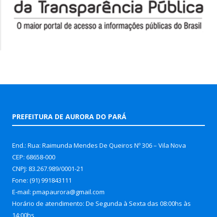
PREFEITURA DE AURORA DO PARÁ
End.: Rua: Raimunda Mendes De Queiros Nº 306 – Vila Nova
CEP: 68658-000
CNPJ: 83.267.989/0001-21
Fone: (91) 991843111
E-mail: pmapaurora@gmail.com
Horário de atendimento: De Segunda à Sexta das 08:00hs às
14:00hs