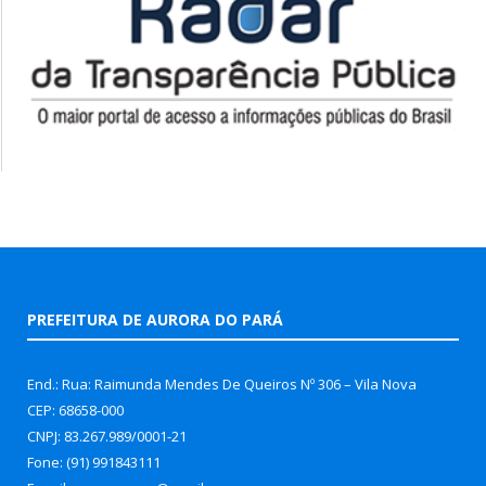
PREFEITURA DE AURORA DO PARÁ
End.: Rua: Raimunda Mendes De Queiros Nº 306 – Vila Nova
CEP: 68658-000
CNPJ: 83.267.989/0001-21
Fone: (91) 991843111