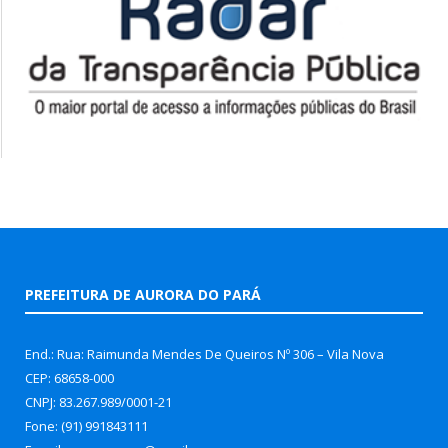
PREFEITURA DE AURORA DO PARÁ
End.: Rua: Raimunda Mendes De Queiros Nº 306 – Vila Nova
CEP: 68658-000
CNPJ: 83.267.989/0001-21
Fone: (91) 991843111