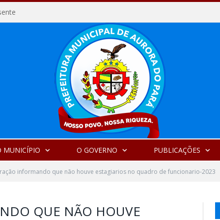
sente
 MUNICÍPIO
O GOVERNO
PUBLICAÇÕES
ração informando que não houve estagiarios no quadro de funcionario-2023
ANDO QUE NÃO HOUVE