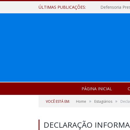
ÚLTIMAS PUBLICAÇÕES:
Defensoria Pre
PÁGINA INICIAL
O
»
»
VOCÊ ESTÁ EM:
Home
Estagiários
Decla
DECLARAÇÃO INFORM