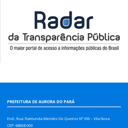
PREFEITURA DE AURORA DO PARÁ
End.: Rua: Raimunda Mendes De Queiros Nº 306 – Vila Nova
CEP: 68658-000