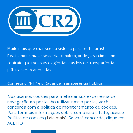
Muito mais que
criar site
ou
sistema para prefeituras
!
Realizamos uma
assessoria
completa, onde garantimos em
contrato que todas as exigências das
leis de transparência
pública
serão atendidas.
Conheça o
PNTP
e o
Radar da Transparência Pública
Nós usamos cookies para melhorar sua experiência de
navegação no portal. Ao utilizar nosso portal, você
concorda com a política de monitoramento de cookies.
Para ter mais informações sobre como isso é feito, acesse
Todos os direitos reservados a Prefeitura Municipal de Aurora
Política de cookies (
Leia mais
). Se você concorda, clique em
do Pará.
ACEITO.