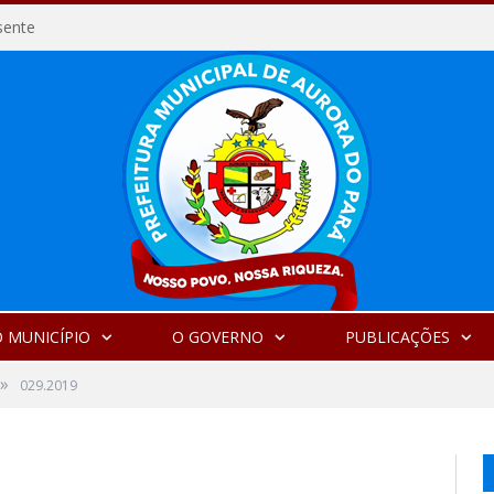
sente
 MUNICÍPIO
O GOVERNO
PUBLICAÇÕES
»
029.2019