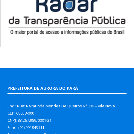
PREFEITURA DE AURORA DO PARÁ
End.: Rua: Raimunda Mendes De Queiros Nº 306 – Vila Nova
CEP: 68658-000
CNPJ: 83.267.989/0001-21
Fone: (91) 991843111