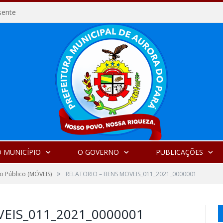
sente
 MUNICÍPIO
O GOVERNO
PUBLICAÇÕES
»
o Público (MÓVEIS)
RELATORIO – BENS MOVEIS_011_2021_0000001
EIS_011_2021_0000001