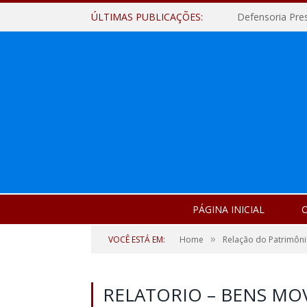
ÚLTIMAS PUBLICAÇÕES:
Defensoria Pre
PÁGINA INICIAL
O
»
VOCÊ ESTÁ EM:
Home
Relação do Patrimôni
RELATORIO – BENS MOV