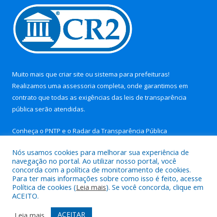
Muito mais que
criar site
ou
sistema para prefeituras
!
Realizamos uma
assessoria
completa, onde garantimos em
contrato que todas as exigências das
leis de transparência
pública
serão atendidas.
Conheça o
PNTP
e o
Radar da Transparência Pública
Nós usamos cookies para melhorar sua experiência de
navegação no portal. Ao utilizar nosso portal, você
concorda com a política de monitoramento de cookies.
Para ter mais informações sobre como isso é feito, acesse
Todos os direitos reservados a Prefeitura Municipal de Aurora
Política de cookies (
Leia mais
). Se você concorda, clique em
do Pará.
ACEITO.
Mapa do Site
Acessar Área Administrativa
ACEITAR
Leia mais