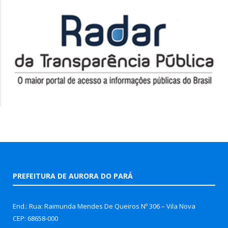
PREFEITURA DE AURORA DO PARÁ
End.: Rua: Raimunda Mendes De Queiros Nº 306 – Vila Nova
CEP: 68658-000