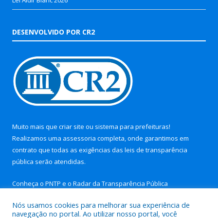
Lei Aldir Blanc 2026
DESENVOLVIDO POR CR2
Muito mais que
criar site
ou
sistema para prefeituras
!
Realizamos uma
assessoria
completa, onde garantimos em
contrato que todas as exigências das
leis de transparência
pública
serão atendidas.
Conheça o
PNTP
e o
Radar da Transparência Pública
Nós usamos cookies para melhorar sua experiência de
navegação no portal. Ao utilizar nosso portal, você