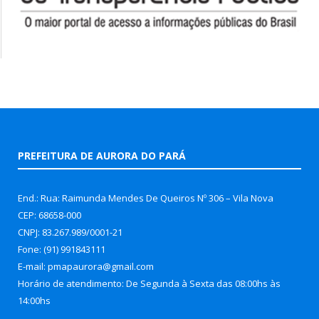
PREFEITURA DE AURORA DO PARÁ
End.: Rua: Raimunda Mendes De Queiros Nº 306 – Vila Nova
CEP: 68658-000
CNPJ: 83.267.989/0001-21
Fone: (91) 991843111
E-mail: pmapaurora@gmail.com
Horário de atendimento: De Segunda à Sexta das 08:00hs às
14:00hs