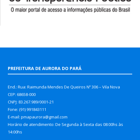
PREFEITURA DE AURORA DO PARÁ
End.: Rua: Raimunda Mendes De Queiros Nº 306 – Vila Nova
CEP: 68658-000
CNPJ: 83.267.989/0001-21
Fone: (91) 991843111
E-mail: pmapaurora@gmail.com
Horário de atendimento: De Segunda à Sexta das 08:00hs às
14:00hs