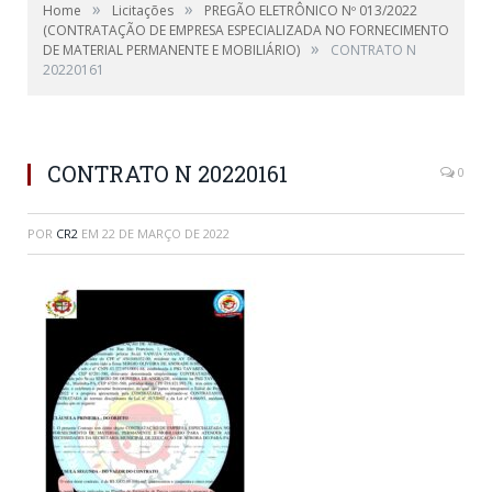
»
»
Home
Licitações
PREGÃO ELETRÔNICO Nº 013/2022
(CONTRATAÇÃO DE EMPRESA ESPECIALIZADA NO FORNECIMENTO
»
DE MATERIAL PERMANENTE E MOBILIÁRIO)
CONTRATO N
20220161
CONTRATO N 20220161
0
POR
CR2
EM
22 DE MARÇO DE 2022