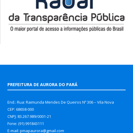
PREFEITURA DE AURORA DO PARÁ
End.: Rua: Raimunda Mendes De Queiros Nº 306 – Vila Nova
CEP: 68658-000
CNPJ: 83.267.989/0001-21
Fone: (91) 991843111
E-mail: pmapaurora@gmail.com