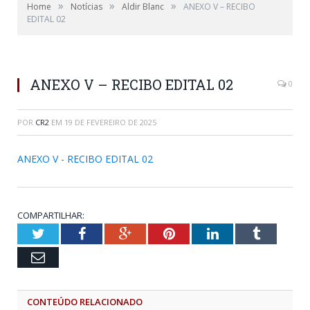
»
»
»
Home
Notícias
Aldir Blanc
ANEXO V – RECIBO
EDITAL 02
ANEXO V – RECIBO EDITAL 02
0
POR
CR2
EM
19 DE FEVEREIRO DE 2025
ANEXO V - RECIBO EDITAL 02
COMPARTILHAR:
Twitter
Facebook
Google+
Pinterest
LinkedIn
Tumblr
Email
CONTEÚDO RELACIONADO