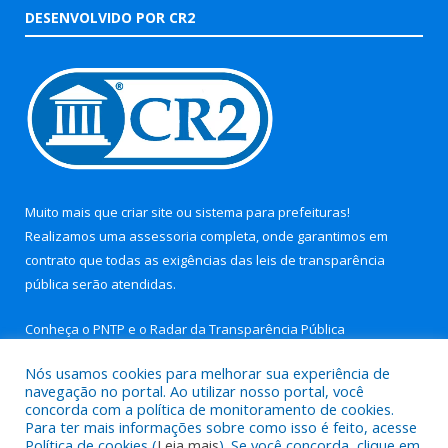
DESENVOLVIDO POR CR2
Muito mais que
criar site
ou
sistema para prefeituras
!
Realizamos uma
assessoria
completa, onde garantimos em
contrato que todas as exigências das
leis de transparência
pública
serão atendidas.
Conheça o
PNTP
e o
Radar da Transparência Pública
Nós usamos cookies para melhorar sua experiência de
navegação no portal. Ao utilizar nosso portal, você
concorda com a política de monitoramento de cookies.
Para ter mais informações sobre como isso é feito, acesse
Todos os direitos reservados a Prefeitura Municipal de Aurora
Política de cookies (
Leia mais
). Se você concorda, clique em