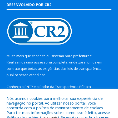
DESENVOLVIDO POR CR2
Muito mais que
criar site
ou
sistema para prefeituras
!
Realizamos uma
assessoria
completa, onde garantimos em
contrato que todas as exigências das
leis de transparência
pública
serão atendidas.
Conheça o
PNTP
e o
Radar da Transparência Pública
Nós usamos cookies para melhorar sua experiência de
navegação no portal. Ao utilizar nosso portal, você
concorda com a política de monitoramento de cookies.
Para ter mais informações sobre como isso é feito, acesse
Todos os direitos reservados a Prefeitura Municipal de Aurora
Política de cookies (
Leia mais
). Se você concorda, clique em