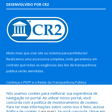
DESENVOLVIDO POR CR2
Muito mais que
criar site
ou
sistema para prefeituras
!
Realizamos uma
assessoria
completa, onde garantimos em
contrato que todas as exigências das
leis de transparência
pública
serão atendidas.
Conheça o
PNTP
e o
Radar da Transparência Pública
Nós usamos cookies para melhorar sua experiência de
navegação no portal. Ao utilizar nosso portal, você
concorda com a política de monitoramento de cookies.
Para ter mais informações sobre como isso é feito, acesse
Todos os direitos reservados a Prefeitura Municipal de Aurora
Política de cookies (
Leia mais
). Se você concorda, clique em