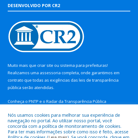
DESENVOLVIDO POR CR2
Muito mais que
criar site
ou
sistema para prefeituras
!
Realizamos uma
assessoria
completa, onde garantimos em
contrato que todas as exigências das
leis de transparência
pública
serão atendidas.
Conheça o
PNTP
e o
Radar da Transparência Pública
Nós usamos cookies para melhorar sua experiência de
navegação no portal. Ao utilizar nosso portal, você
concorda com a política de monitoramento de cookies.
Para ter mais informações sobre como isso é feito, acesse
Todos os direitos reservados a Prefeitura Municipal de Aurora
Política de cookies (
Leia mais
). Se você concorda, clique em