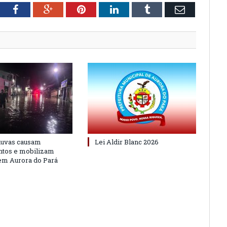
tter
Facebook
Google+
Pinterest
LinkedIn
Tumblr
Email
huvas causam
Lei Aldir Blanc 2026
ntos e mobilizam
em Aurora do Pará