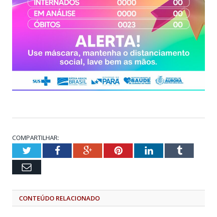
COMPARTILHAR:
Twitter
Facebook
Google+
Pinterest
LinkedIn
Tumblr
Email
CONTEÚDO RELACIONADO