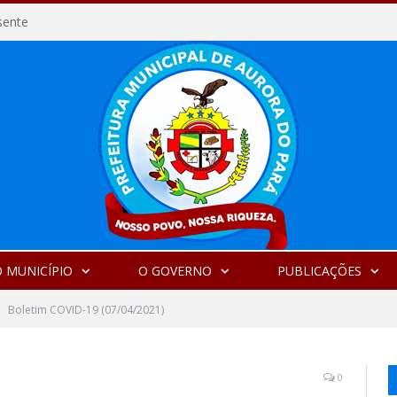
sente
 MUNICÍPIO
O GOVERNO
PUBLICAÇÕES
Boletim COVID-19 (07/04/2021)
0