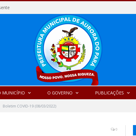
sente
 MUNICÍPIO
O GOVERNO
PUBLICAÇÕES
Boletim COVID-19 (08/03/2022)
0