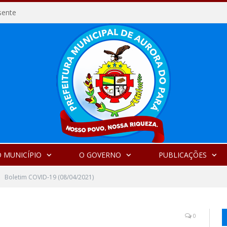
sente
 MUNICÍPIO
O GOVERNO
PUBLICAÇÕES
Boletim COVID-19 (08/04/2021)
0