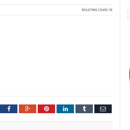
BOLETINS COVID-19
tter
Facebook
Google+
Pinterest
LinkedIn
Tumblr
Email