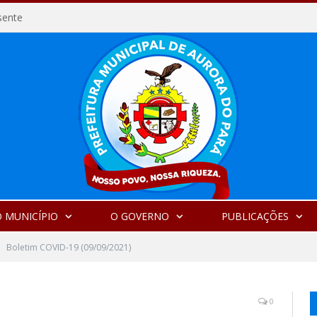
sente
 MUNICÍPIO
O GOVERNO
PUBLICAÇÕES
Boletim COVID-19 (09/09/2021)
0