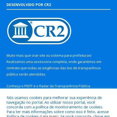
DESENVOLVIDO POR CR2
Muito mais que
criar site
ou
sistema para prefeituras
!
Realizamos uma
assessoria
completa, onde garantimos em
contrato que todas as exigências das
leis de transparência
pública
serão atendidas.
Conheça o
PNTP
e o
Radar da Transparência Pública
Nós usamos cookies para melhorar sua experiência de
navegação no portal. Ao utilizar nosso portal, você
concorda com a política de monitoramento de cookies.
Para ter mais informações sobre como isso é feito, acesse
Todos os direitos reservados a Prefeitura Municipal de Aurora
Política de cookies (
Leia mais
). Se você concorda, clique em