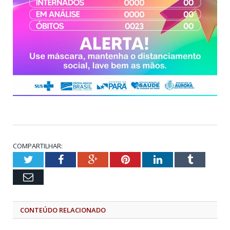
COMPARTILHAR:
Twitter
Facebook
Google+
Pinterest
LinkedIn
Tumblr
Email
CONTEÚDO RELACIONADO