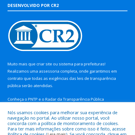
DESENVOLVIDO POR CR2
Muito mais que
criar site
ou
sistema para prefeituras
!
Realizamos uma
assessoria
completa, onde garantimos em
contrato que todas as exigências das
leis de transparência
pública
serão atendidas.
Conheça o
PNTP
e o
Radar da Transparência Pública
Nós usamos cookies para melhorar sua experiência de
navegação no portal. Ao utilizar nosso portal, você
concorda com a política de monitoramento de cookies.
Para ter mais informações sobre como isso é feito, acesse
Todos os direitos reservados a Prefeitura Municipal de Aurora
Política de cookies (
Leia mais
). Se você concorda, clique em