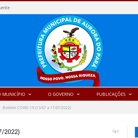
sente
 MUNICÍPIO
O GOVERNO
PUBLICAÇÕES
Boletim COVID-19 (13/07 a 17/07/2022)
7/2022)
0