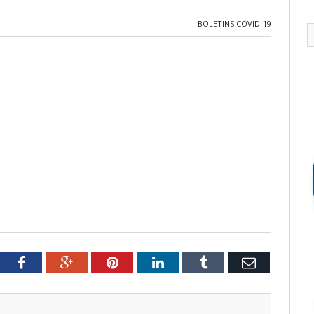
BOLETINS COVID-19
tter
Facebook
Google+
Pinterest
LinkedIn
Tumblr
Email