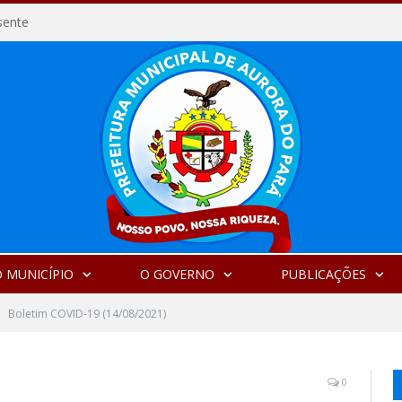
sente
 MUNICÍPIO
O GOVERNO
PUBLICAÇÕES
Boletim COVID-19 (14/08/2021)
0