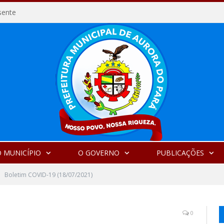
sente
 MUNICÍPIO
O GOVERNO
PUBLICAÇÕES
Boletim COVID-19 (18/07/2021)
0