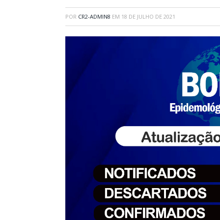
POR
CR2-ADMIN8
EM
18 DE JULHO DE 2021