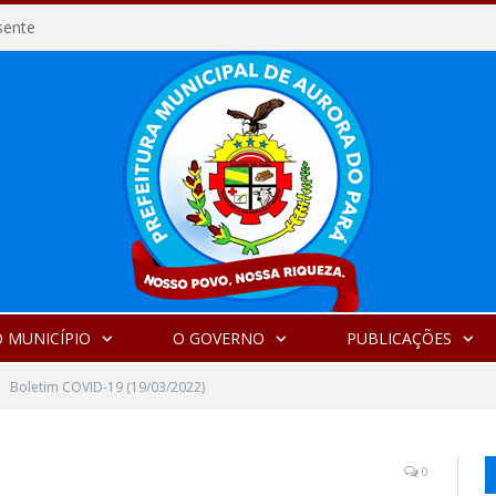
sente
 MUNICÍPIO
O GOVERNO
PUBLICAÇÕES
Boletim COVID-19 (19/03/2022)
0