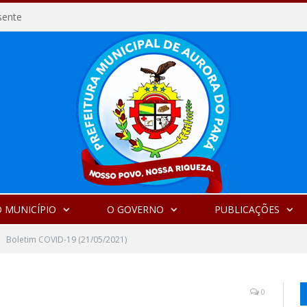
sente
 MUNICÍPIO
O GOVERNO
PUBLICAÇÕES
Boletim COVID-19 (21/05/2021)
0