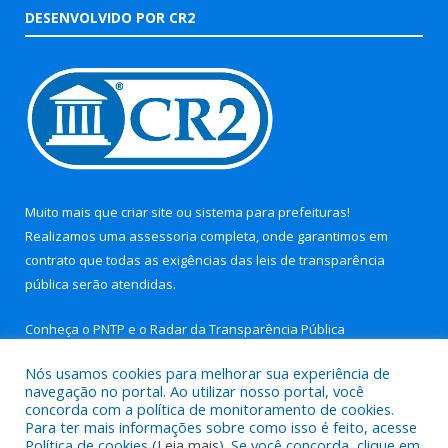
DESENVOLVIDO POR CR2
Muito mais que
criar site
ou
sistema para prefeituras
!
Realizamos uma
assessoria
completa, onde garantimos em
contrato que todas as exigências das
leis de transparência
pública
serão atendidas.
Conheça o
PNTP
e o
Radar da Transparência Pública
Nós usamos cookies para melhorar sua experiência de
navegação no portal. Ao utilizar nosso portal, você
concorda com a política de monitoramento de cookies.
Para ter mais informações sobre como isso é feito, acesse
Todos os direitos reservados a Prefeitura Municipal de Aurora
Política de cookies (
Leia mais
). Se você concorda, clique em