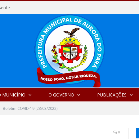
sente
 MUNICÍPIO
O GOVERNO
PUBLICAÇÕES
Boletim COVID-19 (23/03/2022)
0