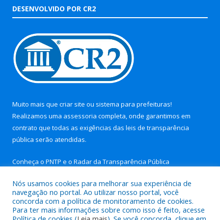
DESENVOLVIDO POR CR2
Muito mais que
criar site
ou
sistema para prefeituras
!
Realizamos uma
assessoria
completa, onde garantimos em
contrato que todas as exigências das
leis de transparência
pública
serão atendidas.
Conheça o
PNTP
e o
Radar da Transparência Pública
Nós usamos cookies para melhorar sua experiência de
navegação no portal. Ao utilizar nosso portal, você
concorda com a política de monitoramento de cookies.
Para ter mais informações sobre como isso é feito, acesse
Todos os direitos reservados a Prefeitura Municipal de Aurora
Política de cookies (
Leia mais
). Se você concorda, clique em