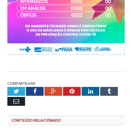
COMPARTILHAR:
Twitter
Facebook
Google+
Pinterest
LinkedIn
Tumblr
Email
CONTEÚDO RELACIONADO