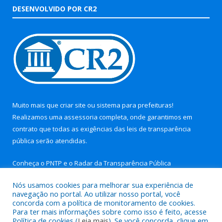
DESENVOLVIDO POR CR2
Muito mais que
criar site
ou
sistema para prefeituras
!
Realizamos uma
assessoria
completa, onde garantimos em
contrato que todas as exigências das
leis de transparência
pública
serão atendidas.
Conheça o
PNTP
e o
Radar da Transparência Pública
Nós usamos cookies para melhorar sua experiência de
navegação no portal. Ao utilizar nosso portal, você
concorda com a política de monitoramento de cookies.
Para ter mais informações sobre como isso é feito, acesse
Todos os direitos reservados a Prefeitura Municipal de Aurora
Política de cookies (
Leia mais
). Se você concorda, clique em