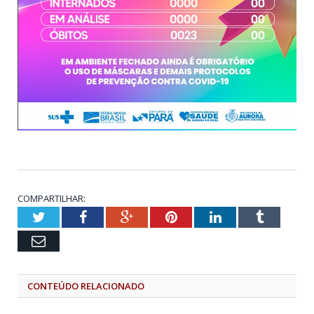
COMPARTILHAR:
Twitter
Facebook
Google+
Pinterest
LinkedIn
Tumblr
Email
CONTEÚDO RELACIONADO