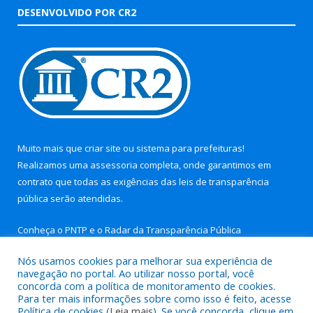
DESENVOLVIDO POR CR2
Muito mais que
criar site
ou
sistema para prefeituras
!
Realizamos uma
assessoria
completa, onde garantimos em
contrato que todas as exigências das
leis de transparência
pública
serão atendidas.
Conheça o
PNTP
e o
Radar da Transparência Pública
Nós usamos cookies para melhorar sua experiência de
navegação no portal. Ao utilizar nosso portal, você
concorda com a política de monitoramento de cookies.
Para ter mais informações sobre como isso é feito, acesse
Todos os direitos reservados a Prefeitura Municipal de Aurora
Política de cookies (
Leia mais
). Se você concorda, clique em