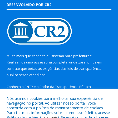
DESENVOLVIDO POR CR2
Muito mais que
criar site
ou
sistema para prefeituras
!
Realizamos uma
assessoria
completa, onde garantimos em
contrato que todas as exigências das
leis de transparência
pública
serão atendidas.
Conheça o
PNTP
e o
Radar da Transparência Pública
Nós usamos cookies para melhorar sua experiência de
navegação no portal. Ao utilizar nosso portal, você
concorda com a política de monitoramento de cookies.
Para ter mais informações sobre como isso é feito, acesse
Todos os direitos reservados a Prefeitura Municipal de Aurora
Política de cookies (
Leia mais
). Se você concorda, clique em