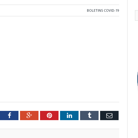
BOLETINS COVID-19
tter
Facebook
Google+
Pinterest
LinkedIn
Tumblr
Email