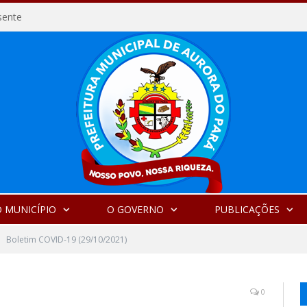
sente
 MUNICÍPIO
O GOVERNO
PUBLICAÇÕES
Boletim COVID-19 (29/10/2021)
0