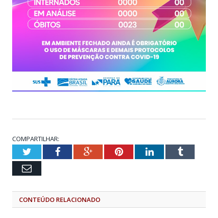
COMPARTILHAR:
Twitter
Facebook
Google+
Pinterest
LinkedIn
Tumblr
Email
CONTEÚDO RELACIONADO