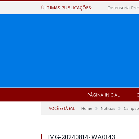
ÚLTIMAS PUBLICAÇÕES:
Defensoria Pre
PÁGINA INICIAL
O
»
»
VOCÊ ESTÁ EM:
Home
Notícias
Campeon
IMG-20240814-WA0143