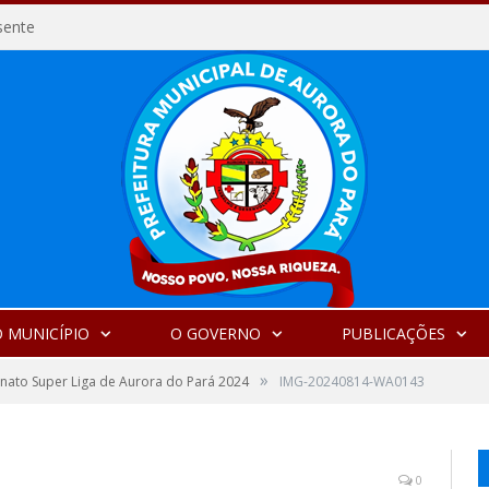
sente
 MUNICÍPIO
O GOVERNO
PUBLICAÇÕES
»
ato Super Liga de Aurora do Pará 2024
IMG-20240814-WA0143
0