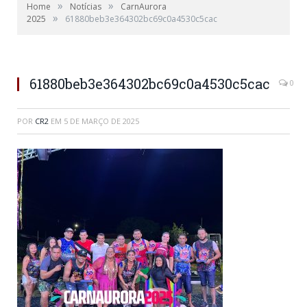
»
»
Home
Notícias
CarnAurora
»
2025
61880beb3e364302bc69c0a4530c5cac
61880beb3e364302bc69c0a4530c5cac
0
POR
CR2
EM
5 DE MARÇO DE 2025