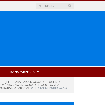
TRANSPARÊNCIA
PROJETOS PARA CAIXA D'ÁGUA DE 5.000L NO
OS PARA CAIXA D1ÁGUA DE 10.000L NA VILA
»
 AURORA DO PARÁ/PA)
EDITAL DE PUBLICACAO