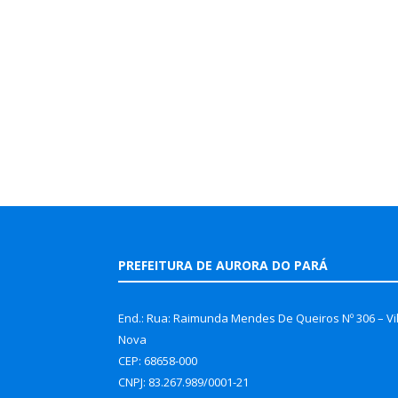
PREFEITURA DE AURORA DO PARÁ
End.: Rua: Raimunda Mendes De Queiros Nº 306 – Vi
Nova
CEP: 68658-000
CNPJ: 83.267.989/0001-21