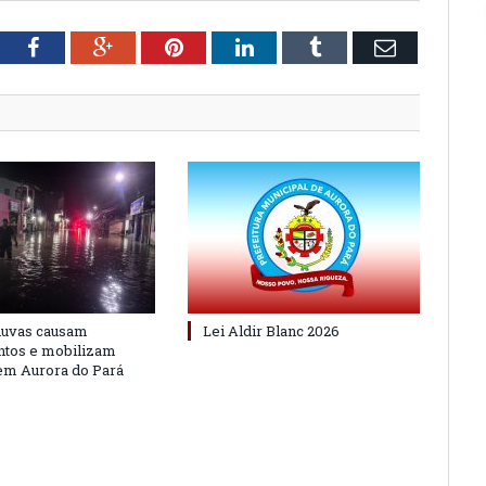
tter
Facebook
Google+
Pinterest
LinkedIn
Tumblr
Email
huvas causam
Lei Aldir Blanc 2026
ntos e mobilizam
em Aurora do Pará