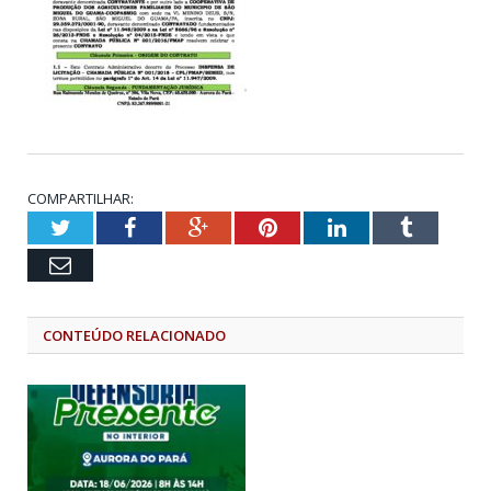
COMPARTILHAR:
Twitter
Facebook
Google+
Pinterest
LinkedIn
Tumblr
Email
CONTEÚDO RELACIONADO